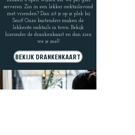
serveren. Zin in een lekker cocktailavond
met vrienden? Dan zit je op je plek bij
Smit! Onze bartenders maken de
lekkerste cocktails in town. Bekijk
hieronder de drankenkaart en dan zien
we je snel!
BEKIJK DRANKENKAART