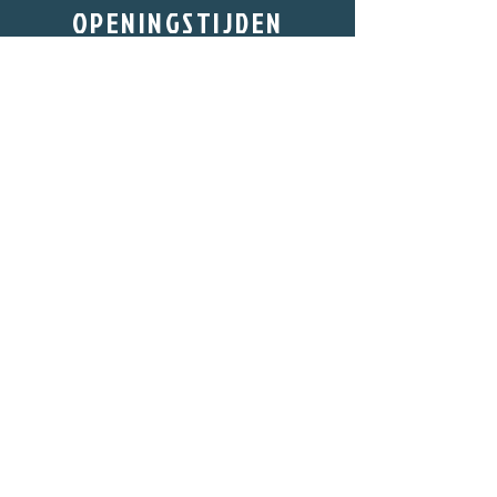
OPENINGSTIJDEN
MAANDAG:
gesloten
DINSDAG:
gesloten
WOENSDAG:
17:00 uur tot 23:00 uur
DONDERDAG:
17:00 uur tot 23:00 uur
VRIJDAG:
12:00 uur tot 01:00 uur
ZATERDAG:
12:00 uur tot 01:00 uur
ZONDAG:
12:00 uur tot 23:00 uur
ONZE RESTAURANTS